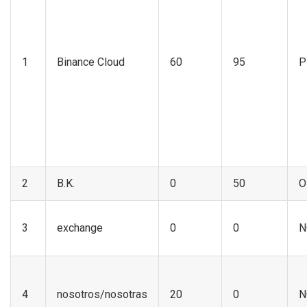
1
Binance Cloud
60
95
P
2
B.K.
0
50
O
3
exchange
0
0
N
4
nosotros/nosotras
20
0
N