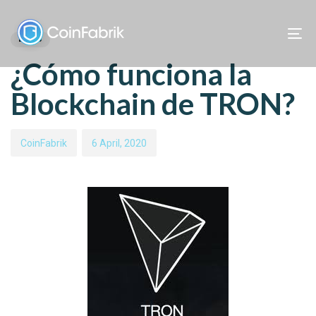
Skip
Skip
PUBLISHED
Author
Published
links
to
IN:
on:
BLOG
To
content
nav
¿Cómo funciona la
Blockchain de TRON?
CoinFabrik
6 April, 2020