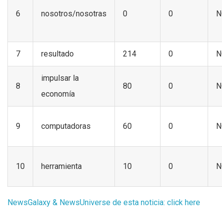
6
nosotros/nosotras
0
0
N
7
resultado
214
0
N
impulsar la
8
80
0
N
economía
9
computadoras
60
0
N
10
herramienta
10
0
N
NewsGalaxy & NewsUniverse de esta noticia: click here