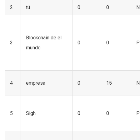
2
tú
0
0
N
Blockchain de el
3
0
0
P
mundo
4
empresa
0
15
N
5
Sigh
0
0
P