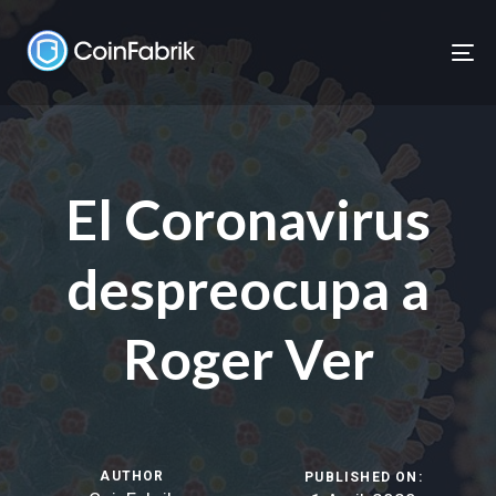
Skip
Skip
links
to
To
content
nav
El Coronavirus
despreocupa a
Roger Ver
AUTHOR
PUBLISHED ON: