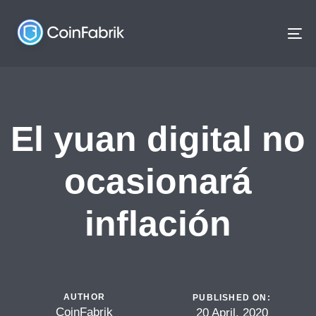
Skip
Skip
links
to
To
content
na
El yuan digital no
ocasionará
inflación
AUTHOR
PUBLISHED ON:
CoinFabrik
20 April, 2020