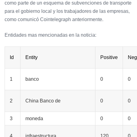
como parte de un esquema de subvenciones de transporte
para el gobierno local y los trabajadores de las empresas,
como comunicó Cointelegraph anteriormente.
Entidades mas mencionadas en la noticia:
Id
Entity
Positive
Neg
1
banco
0
0
2
China Banco de
0
0
3
moneda
0
0
4
infraestructura
120
0