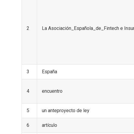
2
La Asociación_Española_de_Fintech e Insu
3
España
4
encuentro
5
un anteproyecto de ley
6
artículo