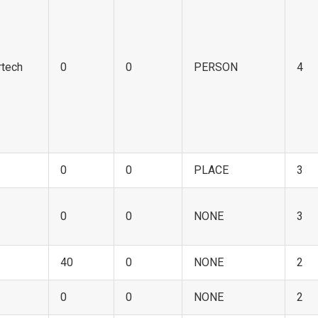
rtech
0
0
PERSON
4
0
0
PLACE
3
0
0
NONE
3
40
0
NONE
2
0
0
NONE
2