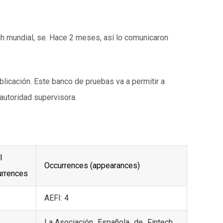
h mundial, se. Hace 2 meses, así lo comunicaron
licación. Este banco de pruebas va a permitir a
autoridad supervisora.
l
Occurrences (appearances)
urrences
AEFI: 4
La Asociación_Española_de_Fintech