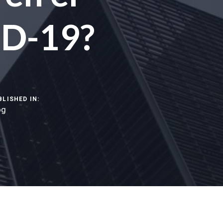
ID-19?
BLISHED IN:
og