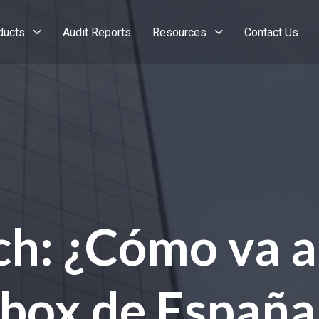
ducts
Audit Reports
Resources
Contact Us
ch: ¿Cómo va a 
box de España 