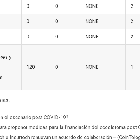
0
0
NONE
2
0
0
NONE
2
0
0
NONE
2
ores y
120
0
NONE
1
s
vias:
en el escenario post COVID-19?
ara proponer medidas para la financiación del ecosistema post
ch e Insurtech renuevan un acuerdo de colaboración – (CoinTele