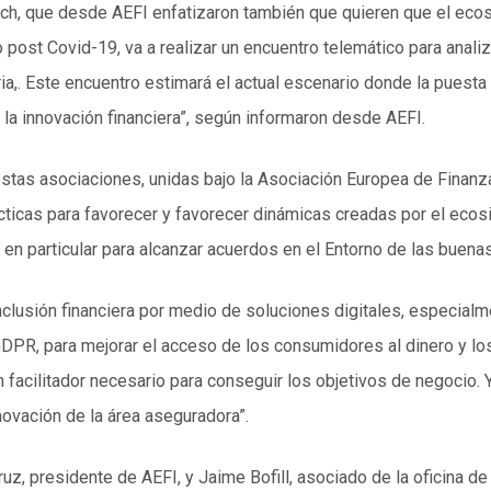
ch, que desde AEFI enfatizaron también que quieren que el ecosi
o post Covid-19, va a realizar un encuentro telemático para anal
a,. Este encuentro estimará el actual escenario donde la puesta
 la innovación financiera”, según informaron desde AEFI.
as asociaciones, unidas bajo la Asociación Europea de Finanzas
cticas para favorecer y favorecer dinámicas creadas por el ecos
 en particular para alcanzar acuerdos en el Entorno de las buenas
nclusión financiera por medio de soluciones digitales, especialmen
R, para mejorar el acceso de los consumidores al dinero y los s
facilitador necesario para conseguir los objetivos de negocio.
novación de la área aseguradora”.
ruz, presidente de AEFI, y Jaime Bofill, asociado de la oficina d