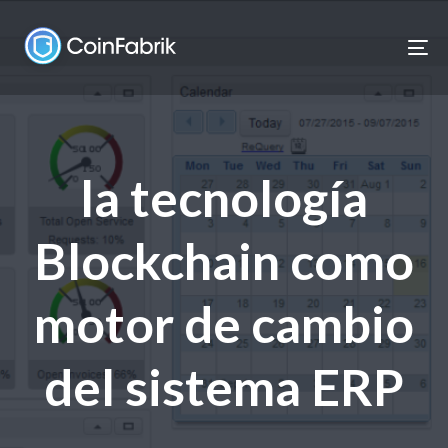
Skip
Skip
links
to
To
content
nav
la tecnología
Blockchain como
motor de cambio
del sistema ERP