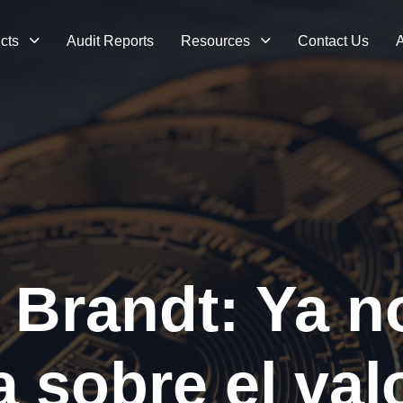
cts
Audit Reports
Resources
Contact Us
A
 Brandt: Ya n
a sobre el val