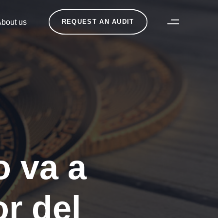
bout us
REQUEST AN AUDIT
o va a
or del