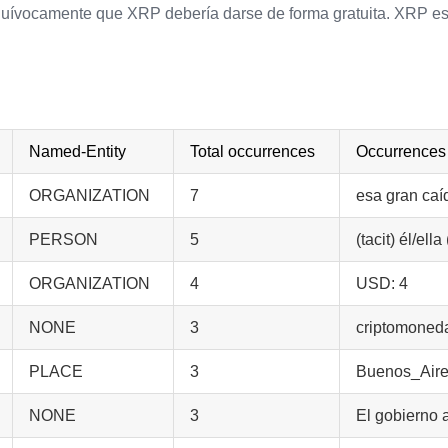
quívocamente que XRP debería darse de forma gratuita. XRP e
Named-Entity
Total occurrences
Occurrences
ORGANIZATION
7
esa gran caíd
PERSON
5
(tacit) él/ell
ORGANIZATION
4
USD: 4
NONE
3
criptomoneda:
PLACE
3
Buenos_Aires:
NONE
3
El gobierno a