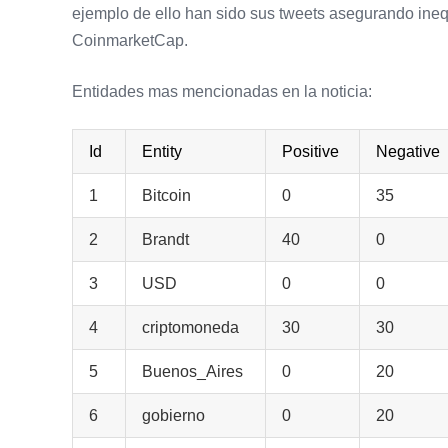
ejemplo de ello han sido sus tweets asegurando ine
CoinmarketCap.
Entidades mas mencionadas en la noticia:
Id
Entity
Positive
Negative
1
Bitcoin
0
35
2
Brandt
40
0
3
USD
0
0
4
criptomoneda
30
30
5
Buenos_Aires
0
20
6
gobierno
0
20