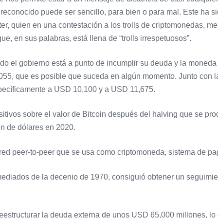
 reconocido puede ser sencillo, para bien o para mal. Este ha 
er, quien en una contestación a los trolls de criptomonedas, men
, en sus palabras, está llena de “trolls irrespetuosos”.
o el gobierno está a punto de incumplir su deuda y la moneda i
55, que es posible que suceda en algún momento. Junto con la 
específicamente a USD 10,100 y a USD 11,675.
itivos sobre el valor de Bitcoin después del halving que se prod
ón de dólares en 2020.
y red peer-to-peer que se usa como criptomoneda, sistema de pa
diados de la decenio de 1970, consiguió obtener un seguimient
eestructurar la deuda externa de unos USD 65,000 millones, lo 