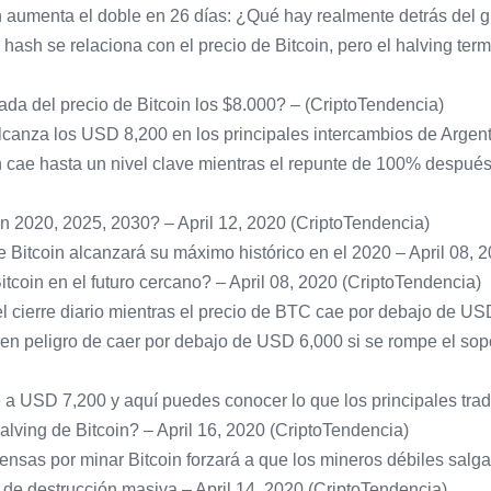
in aumenta el doble en 26 días: ¿Qué hay realmente detrás del g
 hash se relaciona con el precio de Bitcoin, pero el halving ter
ada del precio de Bitcoin los $8.000? – (CriptoTendencia)
lcanza los USD 8,200 en los principales intercambios de Argent
n cae hasta un nivel clave mientras el repunte de 100% después 
n 2020, 2025, 2030? – April 12, 2020 (CriptoTendencia)
 Bitcoin alcanzará su máximo histórico en el 2020 – April 08, 
tcoin en el futuro cercano? – April 08, 2020 (CriptoTendencia)
el cierre diario mientras el precio de BTC cae por debajo de US
á en peligro de caer por debajo de USD 6,000 si se rompe el sop
e a USD 7,200 y aquí puedes conocer lo que los principales tr
alving de Bitcoin? – April 16, 2020 (CriptoTendencia)
ensas por minar Bitcoin forzará a que los mineros débiles salga
 de destrucción masiva – April 14, 2020 (CriptoTendencia)