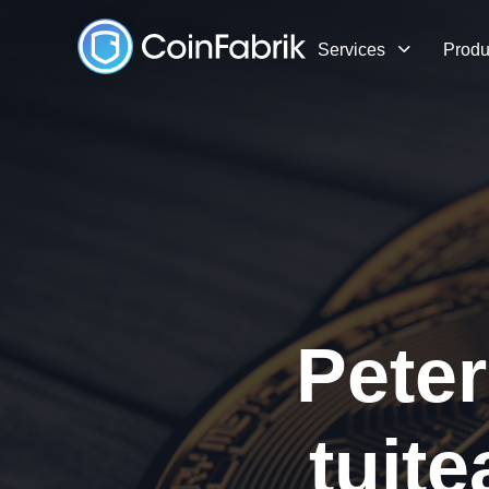
Skip
Skip
links
to
Services
Produ
content
Peter
tuite