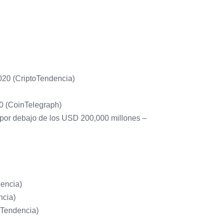
020 (CriptoTendencia)
0 (CoinTelegraph)
 por debajo de los USD 200,000 millones –
dencia)
ncia)
oTendencia)