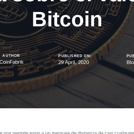
Bitcoin
AUTHOR
PUBLISHED ON:
PUB
CoinFabrik
29 April, 2020
Blo
e nos permite estar a un mensaje de distancia de casi cualqui