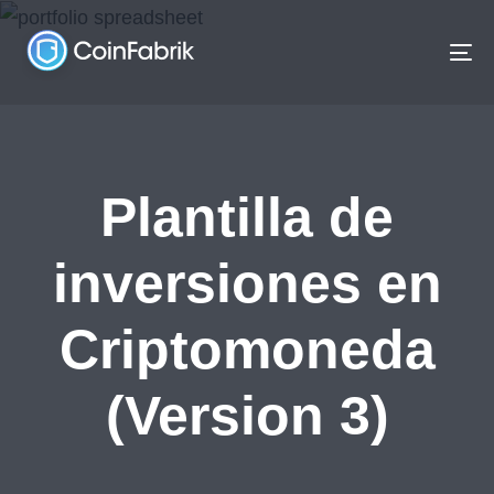
Skip
Skip
links
to
To
content
na
Plantilla de
inversiones en
Criptomoneda
(Version 3)