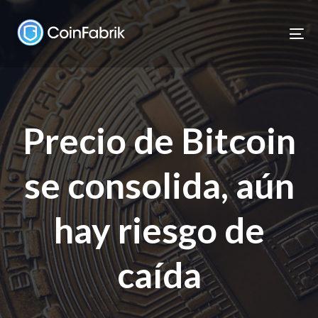
Skip
Skip
links
to
To
content
nav
Precio de Bitcoin
se consolida, aún
hay riesgo de
caída