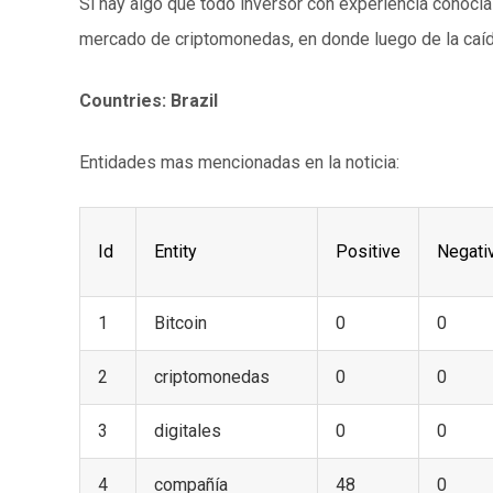
Si hay algo que todo inversor con experiencia conocía
mercado de criptomonedas, en donde luego de la caíd
Countries: Brazil
Entidades mas mencionadas en la noticia:
Id
Entity
Positive
Negati
1
Bitcoin
0
0
2
criptomonedas
0
0
3
digitales
0
0
4
compañía
48
0