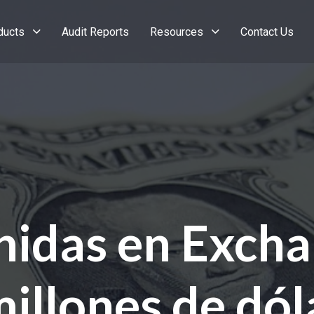
ducts
Audit Reports
Resources
Contact Us
nidas en Excha
illones de dól