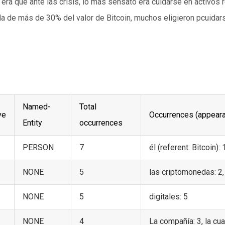
 era que ante las crisis, lo más sensato era cuidarse en activos 
a de más de 30% del valor de Bitcoin, muchos eligieron pcuidar
Named-
Total
ve
Occurrences (appear
Entity
occurrences
PERSON
7
él (referent: Bitcoin): 1
NONE
5
las criptomonedas: 2
NONE
5
digitales: 5
NONE
4
La compañía: 3, la cu