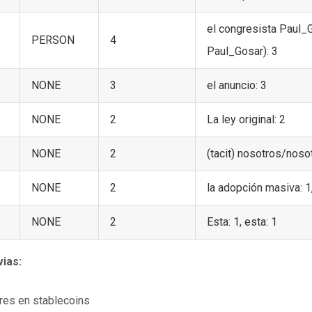
el congresista Paul_Go
PERSON
4
Paul_Gosar): 3
NONE
3
el anuncio: 3
NONE
2
La ley original: 2
NONE
2
(tacit) nosotros/nosot
NONE
2
la adopción masiva: 1,
NONE
2
Esta: 1, esta: 1
vias:
res en stablecoins