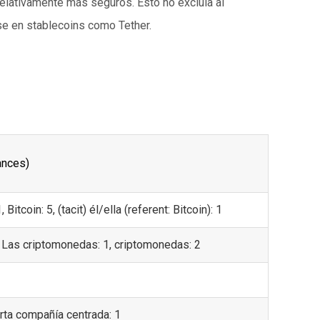
relativamente más seguros. Esto no excluía al
se en stablecoins como Tether.
ances)
, Bitcoin: 5, (tacit) él/ella (referent: Bitcoin): 1
, Las criptomonedas: 1, criptomonedas: 2
arta compañía centrada: 1