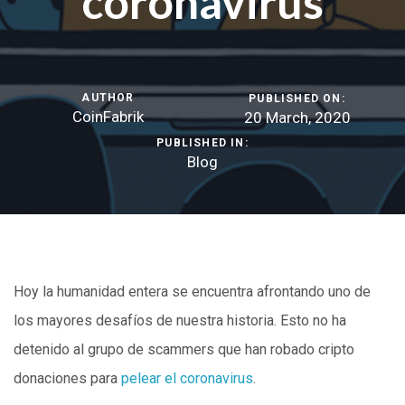
coronavirus
AUTHOR
PUBLISHED ON:
CoinFabrik
20 March, 2020
PUBLISHED IN:
Blog
Hoy la humanidad entera se encuentra afrontando uno de
los mayores desafíos de nuestra historia. Esto no ha
detenido al grupo de scammers que han robado cripto
donaciones para
pelear el coronavirus
.