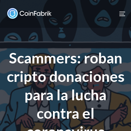
Skip
Skip
links
to
To
content
nav
Scammers: roban
cripto donaciones
para la lucha
contra el